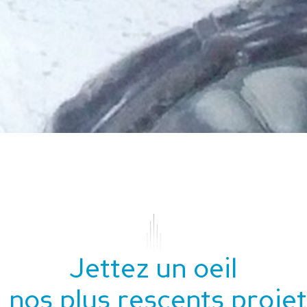
Jettez un oeil
 nos plus rescents proje